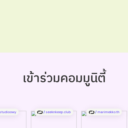
เข้าร่วมคอมมูนิตี้
tudioowy
/
seeknkeep.club
/
marimekko.th